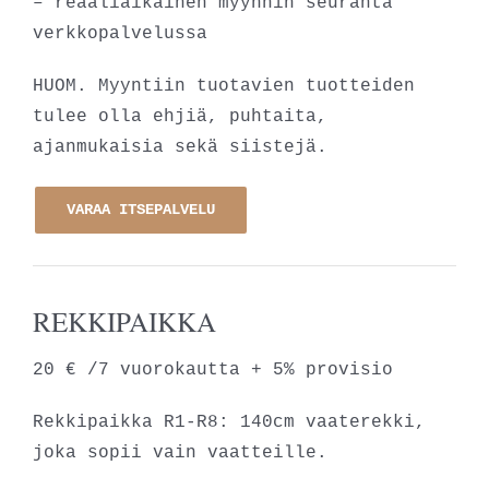
– reaaliaikainen myynnin seuranta
verkkopalvelussa
HUOM. Myyntiin tuotavien tuotteiden
tulee olla ehjiä, puhtaita,
ajanmukaisia sekä siistejä.
VARAA ITSEPALVELU
REKKIPAIKKA
20 € /7 vuorokautta + 5% provisio
Rekkipaikka R1-R8: 140cm vaaterekki,
joka sopii vain vaatteille.