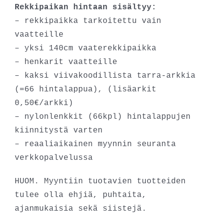
Rekkipaikan hintaan sisältyy:
– rekkipaikka tarkoitettu vain
vaatteille
– yksi 140cm vaaterekkipaikka
– henkarit vaatteille
– kaksi viivakoodillista tarra-arkkia
(=66 hintalappua), (lisäarkit
0,50€/arkki)
– nylonlenkkit (66kpl) hintalappujen
kiinnitystä varten
– reaaliaikainen myynnin seuranta
verkkopalvelussa
HUOM. Myyntiin tuotavien tuotteiden
tulee olla ehjiä, puhtaita,
ajanmukaisia sekä siistejä.