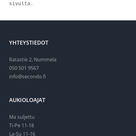
sivulta.
YHTEYSTIEDOT
Ratastie 2, Nummela
050 501 9567
info@secondo.fi
AUKIOLOAJAT
Ma suljettu
Ti-Pe 11-18
La-Su 11-16