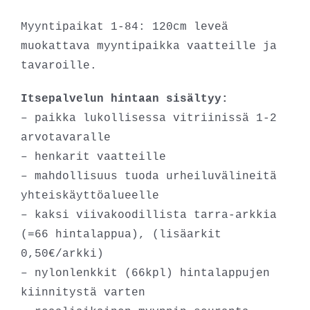
Myyntipaikat 1-84: 120cm leveä
muokattava myyntipaikka vaatteille ja
tavaroille.
Itsepalvelun hintaan sisältyy:
– paikka lukollisessa vitriinissä 1-2
arvotavaralle
– henkarit vaatteille
– mahdollisuus tuoda urheiluvälineitä
yhteiskäyttöalueelle
– kaksi viivakoodillista tarra-arkkia
(=66 hintalappua), (lisäarkit
0,50€/arkki)
– nylonlenkkit (66kpl) hintalappujen
kiinnitystä varten