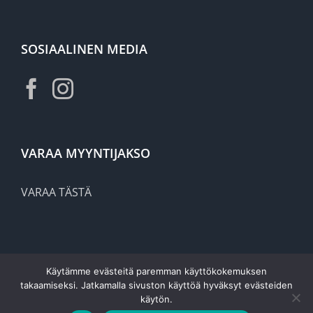
SOSIAALINEN MEDIA
VARAA MYYNTIJAKSO
VARAA TÄSTÄ
Käytämme evästeitä paremman käyttökokemuksen
takaamiseksi. Jatkamalla sivuston käyttöä hyväksyt evästeiden
käytön.
Copyright | Secondo | All right reserved |
Tietosuoja- ja